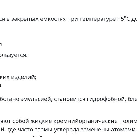
я в закрытых емкостях при температуре +5⁰С д
и
льзуется:
ких изделий;
.
аботано эмульсией, становится гидрофобной, б
яют собой жидкие кремнийорганические полиме
й, где часто атомы углерода заменены атомам