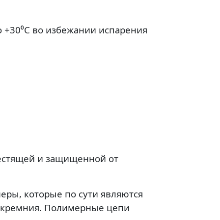
о +30⁰С во избежании испарения
лестящей и защищенной от
ры, которые по сути являются
и кремния. Полимерные цепи