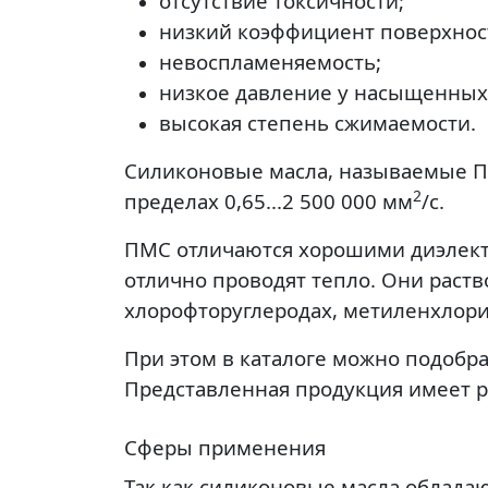
отсутствие токсичности;
низкий коэффициент поверхнос
невоспламеняемость;
низкое давление у насыщенных
высокая степень сжимаемости.
Силиконовые масла, называемые ПМ
2
пределах 0,65...2 500 000 мм
/с.
ПМС отличаются хорошими диэлектр
отлично проводят тепло. Они раств
хлорофторуглеродах, метиленхлорид
При этом в каталоге можно подобрат
Представленная продукция имеет р
Сферы применения
Так как силиконовые масла облад