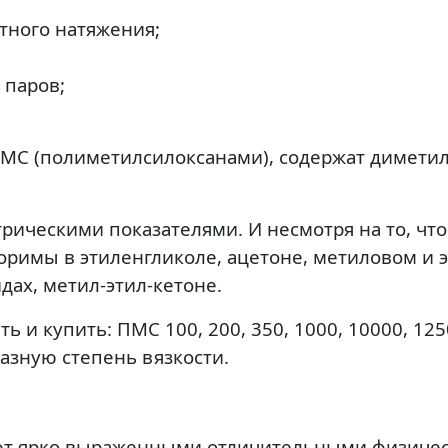
тного натяжения;
 паров;
С (полиметилсилоксанами), содержат диметиль
ическими показателями. И несмотря на то, чт
оримы в этиленгликоле, ацетоне, метиловом и э
ах, метил-этил-кетоне.
ь и купить: ПМС 100, 200, 350, 1000, 10000, 125
азную степень вязкости.
ают ярко выраженными отличительными физичес