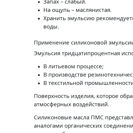
Запах – слабый.
На ощупь – маслянистая.
Хранить эмульсию рекомендуетс
воды.
Применение силиконовой эмульси
Эмульсия тридцатипроцентная испо
В литьевом процессе;
В производстве резинотехничес
В текстильной промышленности
Поверхность изделия, которое обр
атмосферных воздействий.
Силиконовые масла ПМС представл
аналогами органических соединени