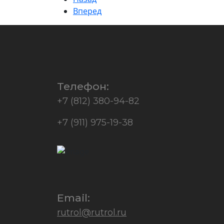
Вперед
Телефон:
+7 (812) 380-94-82
+7 (911) 975-19-38
Email:
rutrol@rutrol.ru